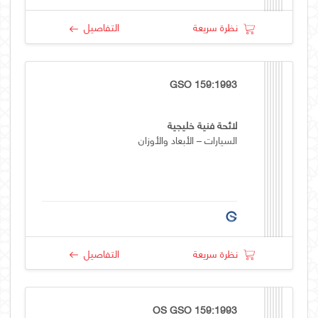
نظرة سريعة
التفاصيل
GSO 159:1993
لائحة فنية خليجية
السيارات – الأبعاد والأوزان
نظرة سريعة
التفاصيل
OS GSO 159:1993