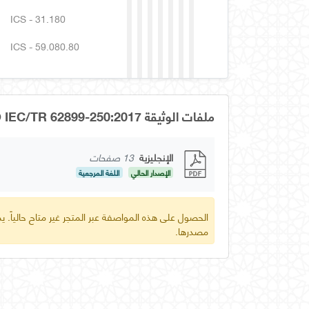
ICS - 31.180
ICS - 59.080.80
ملفات الوثيقة OS GSO IEC/TR 62899-250:2017
الإنجليزية
13 صفحات
الإصدار الحالي
اللغة المرجعية
الحصول على هذه المواصفة عبر المتجر غير متاح حالياً.
مصدرها.