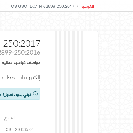
الرئيسية
OS GSO IEC/TR 62899-250:2017
-250:2017
62899-250:2016
مواصفة قياسية عمانية
إلكترونيات مطبوعة - الجزء 250: التقنيات المادية اللازمة في الإلكترونيات ال
تبني بدون تعديل!
هذ
القطاع
ICS - 29.035.01