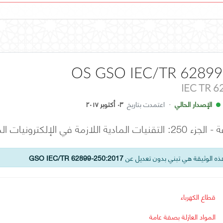
OS GSO IEC/TR 62899
IEC TR 
الإصدار الحالي
·
اعتمدت بتاريخ
٠٣ أكتوبر ٢٠١٧
مطبوعة للأجهزة الذكية القابلة للارتداء
ه الوثيقة هي تبني بدون تعديل عن
GSO IEC/TR 62899-250:2017
قطاع الكهرباء
المواد العازلة بصفة عامة