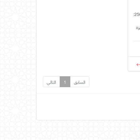
إلكترونيات مطبوعة - الجزء 250:
زة
السابق
1
التالي