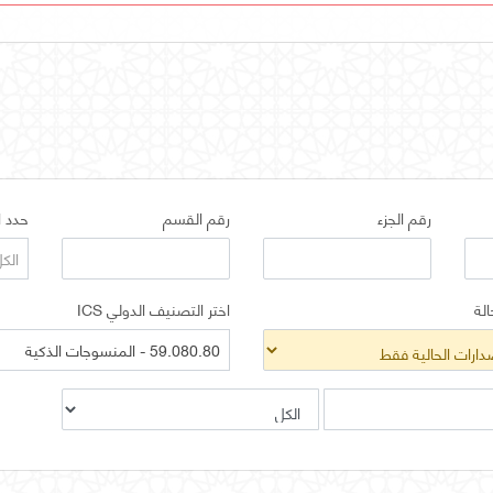
رقم الجزء
رقم القسم
حدد ا
الك
الة
اختر التصنيف الدولي ICS
59.080.80 - المنسوجات الذكية