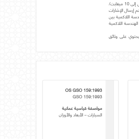
يتم تصميم الطبقة المادية الكهربائية لفليكس راي للشبكات المشغلة بالوقت مع معدلات بيانات تصل إلى 10 ميغابت/
المزدوجة. ويتم إرسال الإشارات
دسة اللاكمية بين
الهندسة اللاكمية
سه وأيضا يحتوي على وثائق
OS GSO 159:1993
GSO 159:1993
مواصفة قياسية عمانية
السيارات – الأبعاد والأوزان