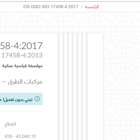
الرئيسية
OS GSO ISO 17458-4:2017
58-4:2017
 17458-4:2013
مواصفة قياسية عمانية
مركبات الطرق -- نظام الاتصال
تبني بدون تعديل!
هذ
القطاع
ICS - 43.040.15