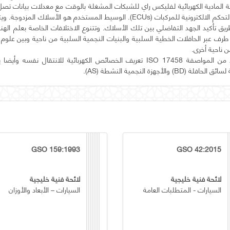
ثانية لربط وحدات التحكم الالكترونية للمركبات (ECUs). الوسيط المستخدم هو الأسلاك 
يق تأكيد الجهد التفاضلي بين تلك الأسلاك. وتتنوع الاختلافات الخاصة بعلم الهن
 عبر الحافلات الخطية السلبية والبنيات النجمية السلبية من ناحية وبين علوم 
ويشمل هذا الجزء من المواصفة ISO 17458 تعريف الخصائص الكهربائية للانتقال نف
) والأجهزة النجمية النشطة (AS).
GSO 159:1993
GSO 42:2015
لائحة فنية خليجية
لائحة فنية خليجية
السيارات - المتطلبات العامة
السيارات – الأبعاد والأوزان