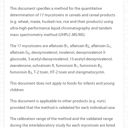
This document specifies a method for the quantitative
determination of 17 mycotoxins in cereals and cereal products
(e.g. wheat, maize, husked rice, rice and their products) using
ultra-high-performance liquid chromatography and tandem
mass spectrometry method (UHPLC-MS/MS).
The 17 mycotoxins are aflatoxin B
, aflatoxin B
, aflatoxin G
,
1
2
1
aflatoxin G
, deoxynivalenol, nivalenol, deoxynivalenol-3-
2
glucoside, 3-acetyl-deoxynivalenol, 15-acetyl-deoxynivalenol,
zearalenone, ochratoxin A, fumonisin B
, fumonisin B
,
1
2
fumonisin B
, T-2 toxin, HT-2 toxin and sterigmatocystin.
3
This document does not apply to foods for infants and young
children.
This document is applicable to other products (e.g. nuts)
provided that the method is validated for each individual case.
The calibration range of the method and the validated range
during the interlaboratory study for each mycotoxin are listed