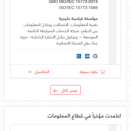
GSO ISO/IEC 15773:2013
ISO/IEC 15773:1998
مواصفة قياسية خليجية
تقنية المعلومات- الاتصالات وتبادل المعلومات
بين النظم- شبكة الخدمات المترابطة الخاصة
الموسعة -- برتوكول تبادل الاشارة الداخلية-- ميزة
عداد نقل الشبكة الاضافية
نظرة سريعة
التفاصيل
عرض الكل
اعتمدت مؤخراً في قطاع المعلومات