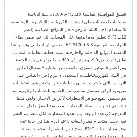
تنطبق المواصفة القياسية IEC 61000-6-4:2018 الخاصة
بمتطلبات الانبعاثات على المعدات الكهربائية والإلكترونية المخصصة
للاستخدام داخل البيئة الموجودة في المواقع الصناعية (انظر
3.1.12). لا تنطبق هذه الوثيقة على المعدات التي تقع ضمن نطاق
المواصفة القياسية IEC 61000-6-3. تغطي البيئات التي يشملها هذا
المستند المواقع الداخلية والخارجية. تمت تغطية متطلبات البث في
نطاق التردد من 9 كيلو هرتز إلى 400 جيجا هرتز في هذه الوثيقة
وتم اختيارها لتوفير مستوى مناسب من الحماية لاستقبال الراديو
في البيئة الكهرومغناطيسية المحددة. لا يلزم إجراء القياس على
الترددات التي لا يتم تحديد أي متطلبات فيها. وتعتبر هذه المتطلبات
ضرورية لتوفير مستوى مناسب من الحماية للخدمات الراديوية. لم
يتم تضمين جميع ظواهر الاضطراب لأغراض الاختبار، ولكن فقط
تلك التي تعتبر ذات صلة بالمعدات المخصصة للعمل داخل البيئات
المدرجة في هذه الوثيقة. يتم تحديد المتطلبات لكل منفذ يتم النظر
فيه. يجب استخدام معيار انبعاث EMC العام هذا في حالة عدم
توفر معيار انبعاث EMC لمنتج قابل للتطبيق أو مجموعة منتجات.
تلغي هذه الطبعة الثالثة وتحل محل الطبعة الثانية المنشورة في