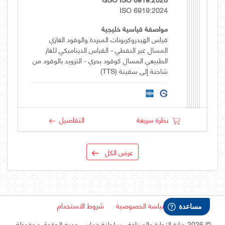
ISO 6919:2024
مواصفة قياسية خليجية
قياس الهيدروكربونات المبردة والوقود الغازي
المسال غير النفطي - القياس الديناميكي للغاز
الطبيعي المسال كوقود بحري - التزويد بالوقود من
شاحنة إلى سفينة (TTS)
نظرة سريعة
التفاصيل
عرض الكل
سياسة الخصوصية
شروط الاستخدام
©
2026 وزارة التجارة والصناعة - سلطنة عمان
- جميع الحقوق محفوظة.