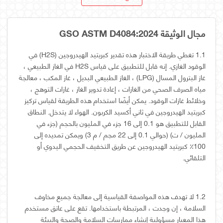
مجال الوثيقة GSO ASTM D4084:2024
1.1 تغطي طريقة الاختبار هذه تقدير كبريتيد الهيدروجين (H2S) في
الوقود الغازي. إنه قابل للتطبيق على قياس H2S في الغاز الطبيعي ،
غاز البترول المسال (LPG) ، الغاز الطبيعي البديل ، غاز المكب ، معالجة
مياه الصرف الصحي من الغازات ، إعادة تدوير الغاز ، غازات التوهج ،
وخلائط غازات الوقود. يمكن أيضًا استخدام هذه الطريقة لقياس تركيز
كبريتيد الهيدروجين في ثاني أكسيد الكربون. الهواء لا يتدخل. النطاق
القابل للتطبيق هو 0.1 إلى 16 جزء في المليون بالحجم (جزء في
المليون / ت) (حوالي 0.1 إلى 22 مجم / م 3) ويمكن تمديده إلى
100٪ كبريتيد الهيدروجين عن طريق التخفيف الحجمي اليدوي أو
التلقائي.
1.2 لا تهدف هذه المواصفة القياسية إلى معالجة جميع مخاوف
السلامة ، إن وجدت ، المرتبطة باستخدامها. تقع على عاتق مستخدم
هذا المعيار مسؤولية إنشاء ممارسات السلامة والصحة والبيئة