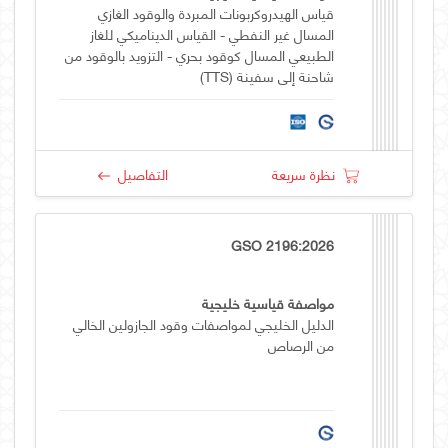
قياس الهيدروكربونات المبردة والوقود الغازي
المسال غير النفطي - القياس الديناميكي للغاز
الطبيعي المسال كوقود بحري - التزويد بالوقود من
شاحنة إلى سفينة (TTS)
نظرة سريعة
التفاصيل
GSO 2196:2026
مواصفة قياسية خليجية
الدليل الخليجي لمواصفات وقود الجازولين الخالي
من الرصاص