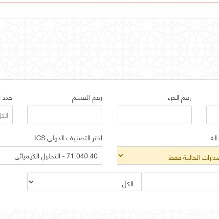
رقم الجزء
رقم القسم
حدد ا
الك
الة
اختر التصنيف الدولي ICS
71.040.40 - التحليل الكيميائي