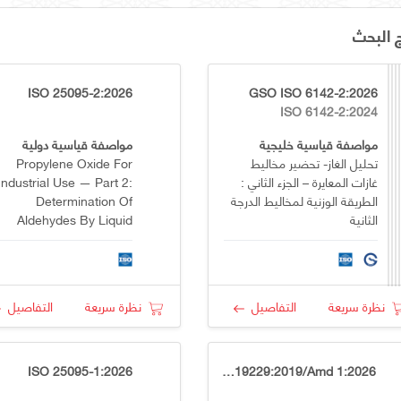
ج البحث
ISO 25095-2:2026
GSO ISO 6142-2:2026
ISO 6142-2:2024
مواصفة قياسية خليجية
مواصفة قياسية دولية
تحليل الغاز- تحضير مخاليط
Propylene Oxide For
غازات المعايرة – الجزء الثاني :
Industrial Use — Part 2:
الطريقة الوزنية لمخاليط الدرجة
Determination Of
الثانية
Aldehydes By Liquid
Chromatography
نظرة سريعة
التفاصيل
نظرة سريعة
التفاصيل
ISO 25095-1:2026
ISO 19229:2019/Amd 1:2026