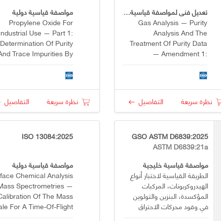
تعديل فني لمواصفة قياسية دولية
مواصفة قياسية دولية
Propylene Oxide For
Gas Analysis — Purity
Industrial Use — Part 1:
Analysis And The
Determination Of Purity
Treatment Of Purity Data
And Trace Impurities By
— Amendment 1:
Gas Chromatography
Correction Of Formula A.4
نظرة سريعة
التفاصيل
نظرة سريعة
التفاصيل
ISO 13084:2025
GSO ASTM D6839:2025
ASTM D6839:21a
مواصفة قياسية خليجية
مواصفة قياسية دولية
الطريقة القياسية لاختبار أنواع
face Chemical Analysis
الهيدروكربونات، المركبات
ass Spectrometries —
المؤكسدة، البنزين والتولوين
Calibration Of The Mass
في وقود محركات الاحتراق
le For A Time-Of-Flight
الداخلي باستخدام كروماتوغرافيا
Secondary Ion Mass