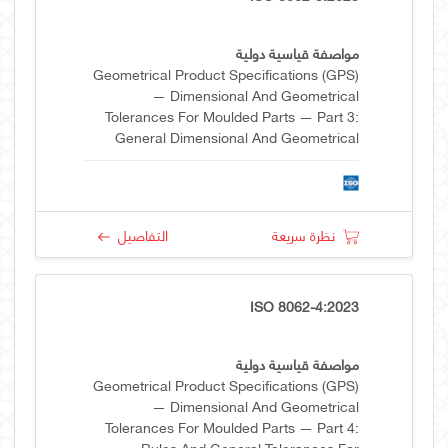
مواصفة قياسية دولية
Geometrical Product Specifications (GPS)
— Dimensional And Geometrical
Tolerances For Moulded Parts — Part 3:
General Dimensional And Geometrical
Tolerances And Machining Allowances For
Castings Using ± Tolerances For Indicated
Dimensions
نظرة سريعة
التفاصيل
ISO 8062-4:2023
مواصفة قياسية دولية
Geometrical Product Specifications (GPS)
— Dimensional And Geometrical
Tolerances For Moulded Parts — Part 4:
Rules And General Tolerances For