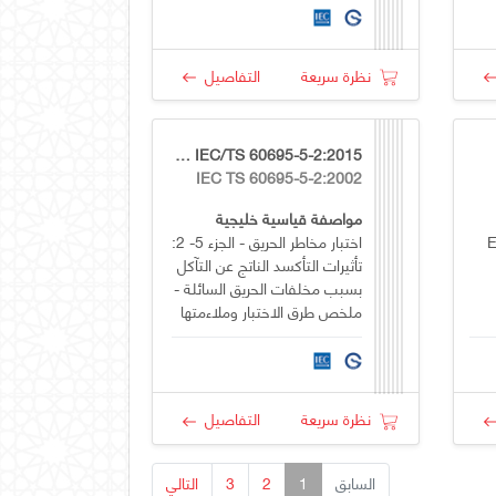
نظرة سريعة
التفاصيل
GSO IEC/TS 60695-5-2:2015
IEC TS 60695-5-2:2002
مواصفة قياسية خليجية
E
اختبار مخاطر الحريق - الجزء 5- 2:
تأثيرات التأكسد الناتج عن التآكل
بسبب مخلفات الحريق السائلة -
ملخص طرق الاختبار وملاءمتها
نظرة سريعة
التفاصيل
السابق
1
2
3
التالي