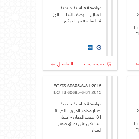
مواصفة قياسية خليجية
المنازل -- وصف الأداء -- الجزء
4: السلامة من الحرائق
Fi
F
F
نظرة سريعة
التفاصيل
GSO IEC/TS 60695-6-31:2015
IEC TS 60695-6-31:2013
مواصفة قياسية خليجية
اختبار مخاطر الحريق - الجزء 6-
31: حجب الدخان - اختبار
Fi
استاتيكي على نطاق صغير -
F
المواد
F