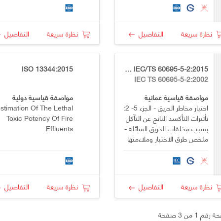
Assessment — Part 1:
Criteria
نظرة سريعة
التفاصيل
نظرة سريعة
التفاصيل
ISO 13344:2015
OS GSO IEC/TS 60695-5-2:2015
IEC TS 60695-5-2:2002
مواصفة قياسية عمانية
مواصفة قياسية دولية
اختبار مخاطر الحريق - الجزء 5- 2:
stimation Of The Lethal
تأثيرات التأكسد الناتج عن التآكل
Toxic Potency Of Fire
بسبب مخلفات الحريق السائلة -
Effluents
ملخص طرق الاختبار وملاءمتها
نظرة سريعة
التفاصيل
نظرة سريعة
التفاصيل
قم 1 من 3 صفحة