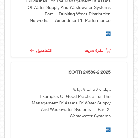
Guidelines For The Management Of Assets
Of Water Supply And Wastewater Systems
— Part 1: Drinking Water Distribution
Networks — Amendment 1: Performance
Indicators And Requirements For
Monitoring And Review With Additional
Related Examples
نظرة سريعة
التفاصيل
ISO/TR 24589-2:2025
مواصفة قياسية دولية
Examples Of Good Practice For The
Management Of Assets Of Water Supply
And Wastewater Systems — Part 2:
Wastewater Systems