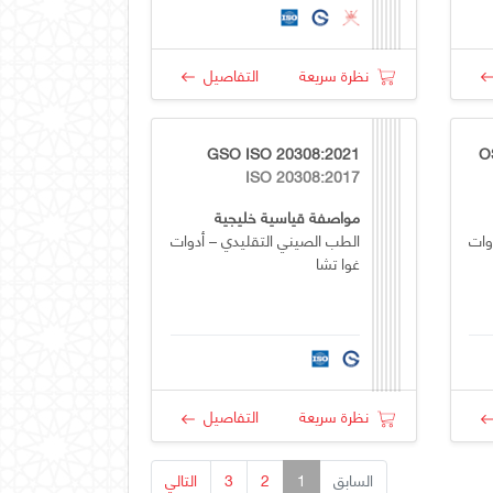
نظرة سريعة
التفاصيل
GSO ISO 20308:2021
O
ISO 20308:2017
مواصفة قياسية خليجية
وات
الطب الصيني التقليدي – أدوات
غوا تشا
نظرة سريعة
التفاصيل
السابق
1
2
3
التالي