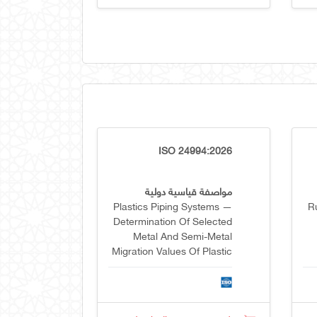
ISO 24994:2026
مواصفة قياسية دولية
Plastics Piping Systems —
R
Determination Of Selected
Metal And Semi-Metal
Migration Values Of Plastic
Pipes, Fittings And Their
Joints