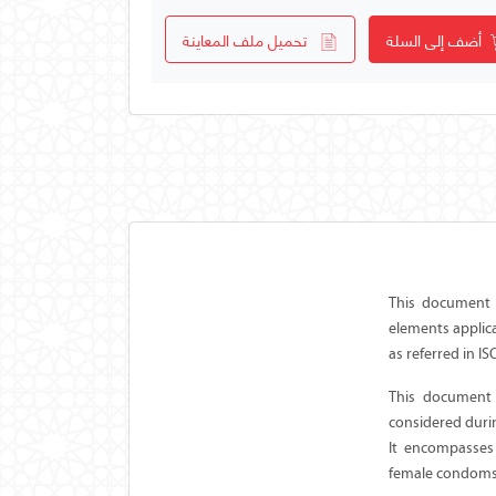
أضف إلى السلة
تحميل ملف المعاينة
This document g
elements applic
as referred in I
This document 
considered duri
It encompasses
female condoms w