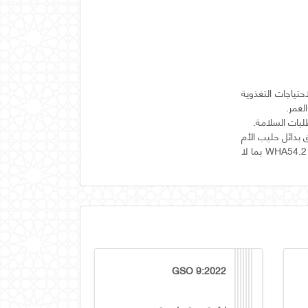
1 شهر) ، والمعدة لتلبية الاحتياجات التغذوية
ق بدائل حليب الأم
(1981) ، والإستراتيجية العالمية لتغذية الرضع وصغار الأطفال وقرار جمعية الصحة العالمية WHA54.2 (2001) بما لا
GSO 9:2022