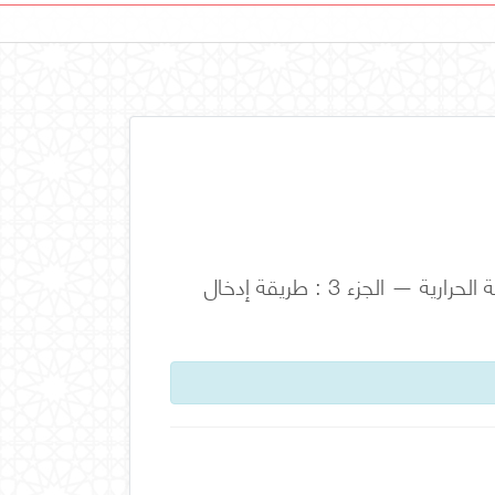
العزل الحراري لعناصر المبنى – القياس في الموقع للمقاومة الحرارية والنفاذية الحرارية — الجزء 3 : طريقة إدخال