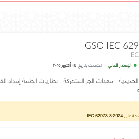
GSO IEC 629
IEC
الإصدار الحالي
·
اعتمدت بتاريخ
١٤ أكتوبر ٢٠٢٥
ادقة على
IEC 62973-3:2024