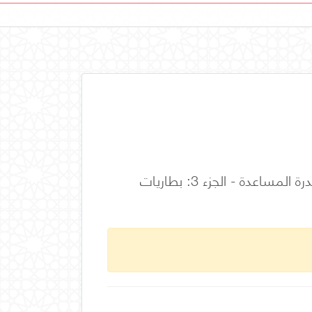
تطبيقات السكك الحديدية - معدات الجر المتحركة - بطاريات أنظمة إمداد القدرة المساعدة - الجزء 3: بطاريات