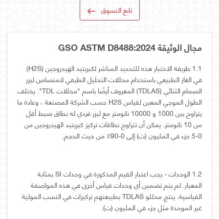
تابع التسوق
مجال الوثيقة GSO ASTM D8488:2024
1.1 طريقة الاختبار هذه للتحديد المباشر لكبريتيد الهيدروجين (H2S)
في الغاز الطبيعي باستخدام محللات التحليل الطيفي لامتصاص ليزر
الصمام الثنائي (TDLAS) المعروف أيضًا باسم "محللات TDL". يختلف
الطول الموجي المعين لقياس H2S حسب الشركة المصنعة ، وعادة ما
يتراوح بين 1000 و 10000 نانومتر مع ليزر فردي له نطاق ضبط أقل
من 10 نانومتر. يمكن أن تتراوح نطاقات تركيز كبريتيد الهيدروجين من
0-5 جزء في المليون (ت) إلى 0-90٪ من حيث الحجم.
1.2 الوحدات - يجب اعتبار القيم المذكورة في وحدات SI بمثابة
المعيار. لم يتم تضمين أي وحدات قياس أخرى في هذه المواصفة
القياسية. ينتج محللو TDLAS بطبيعتهم تركيزات في النسب المولية
غير الموحدة مثل جزء في المليون (ت).