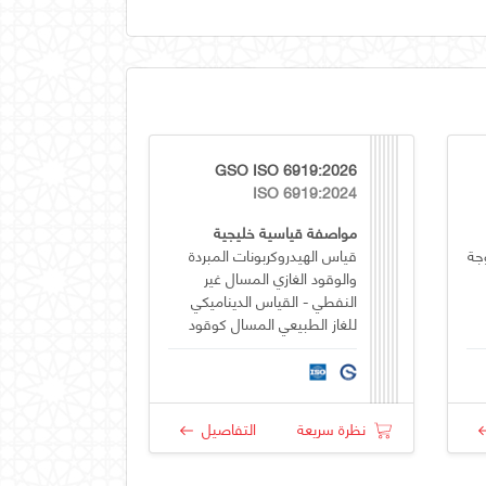
GSO ISO 6919:2026
ISO 6919:2024
مواصفة قياسية خليجية
جة
قياس الهيدروكربونات المبردة
والوقود الغازي المسال غير
النفطي - القياس الديناميكي
للغاز الطبيعي المسال كوقود
بحري - التزويد بالوقود من
شاحنة إلى سفينة (TTS)
نظرة سريعة
التفاصيل