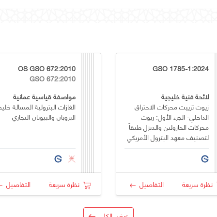
OS GSO 672:2010
GSO 1785-1:2024
GSO 672:2010
لائحة فنية خليجية
مواصفة قياسية عمانية
زيوت تزييت محركات الاحتراق
الغازات البترولية المسالة خلي
الداخلي- الجزء الأول: زيوت
البروبان والبيوتان التجاري
محركات الجازولين والديزل طبقاً
لتصنيف معهد البترول الأمريكي
(API)
نظرة سريعة
التفاصيل
نظرة سريعة
التفاصيل
عرض الكل