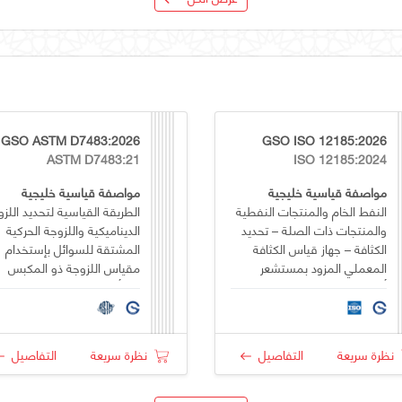
GSO ASTM D7483:2026
GSO ISO 12185:2026
ASTM D7483:21
ISO 12185:2024
مواصفة قياسية خليجية
مواصفة قياسية خليجية
النفط الخام والمنتجات النفطية
الطريقة القياسية لتحديد اللزو
والمنتجات ذات الصلة – تحديد
الديناميكية واللزوجة الحركية
الكثافة – جهاز قياس الكثافة
المشتقة للسوائل بإستخدام
المعملي المزود بمستشعر
مقياس اللزوجة ذو المكبس
أنبوبي على شكل حرف U
المتأرجح
متذبذب
نظرة سريعة
التفاصيل
نظرة سريعة
التفاصيل