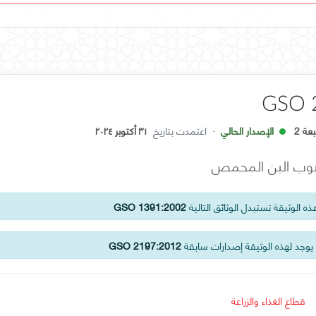
GSO 
عة 2
الإصدار الحالي
·
اعتمدت بتاريخ
٣١ أكتوبر ٢٠٢٤
حبوب البن المحمص
ه الوثيقة تستبدل الوثائق التالية
GSO 1391:2002
وجد لهذه الوثيقة إصدارات سابقة
GSO 2197:2012
قطاع الغذاء والزراعة