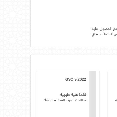
تم الحصول عليه
 البن المحمص المطحون المضاف له أي
GSO 9:2022
لائحة فنية خليجية
ة
بطاقات المواد الغذائية المعبأة