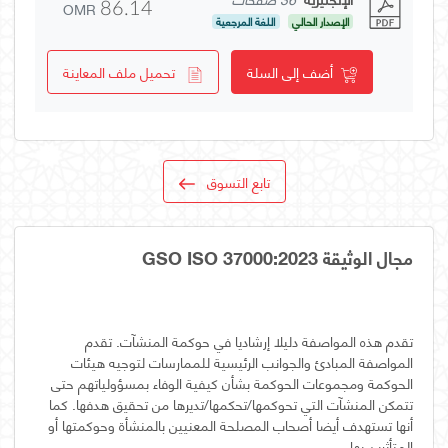
OMR
86.14
الإصدار الحالي
اللغة المرجعية
أضف إلى السلة
تحميل ملف المعاينة
تابع التسوق
مجال الوثيقة GSO ISO 37000:2023
تقدم هذه المواصفة دليلا إرشاديا في حوكمة المنشآت. تقدم
المواصفة المبادئ والجوانب الرئيسية للممارسات لتوجيه هيئات
الحوكمة ومجموعات الحوكمة بشأن كيفية الوفاء بمسؤولياتهم حتى
تتمكن المنشآت التي تحوكمها/تحكمها/تديرها من تحقيق هدفها. كما
أنها تستهدف أيضا أصحاب المصلحة المعنيين بالمنشأة وحوكمتها أو