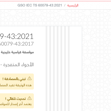
الرئيسية
GSO IEC TS 60079-43:2021
9-43:2021
 60079-43:2017
مواصفة قياسية خليجية
الأجواء المتفجرة - الجزء 43: المعدات في ظروف الخدمة 
تبني بالمصادقة !
هذه الوثيقة تفيد المص
تحديث تلقائي !
يعتمد آخر إصدار للمواصف