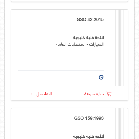
GSO 42:2015
لائحة فنية خليجية
السيارات - المتطلبات العامة
نظرة سريعة
التفاصيل
GSO 159:1993
لائحة فنية خليجية