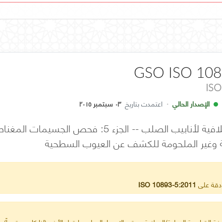
GSO ISO 108
ISO
الإصدار الحالي
·
اعتمدت بتاريخ
٠٣ سبتمبر ٢٠١٥
الاختبارات غير الإتلافية لأنابيب الصلب -- ال
ة وغير الملحومة للكشف عن العيوب السطحية
ادقة على
ISO 10893-5:2011
ة القياسية الدولية/الوطنية ويبقى الإصدار الدولي ما قبل الأخير (إذا كان معتمداً) س