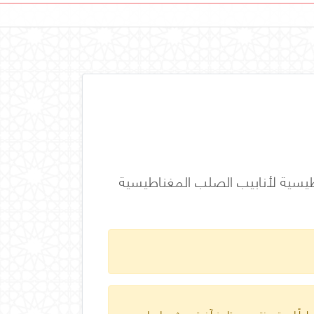
جزء 5: فحص الجسيمات المغناطيسية لأنابيب الصلب المغناطيسية
ارياً لمدة سنتين من تاريخ آخر تحديث دولي له.