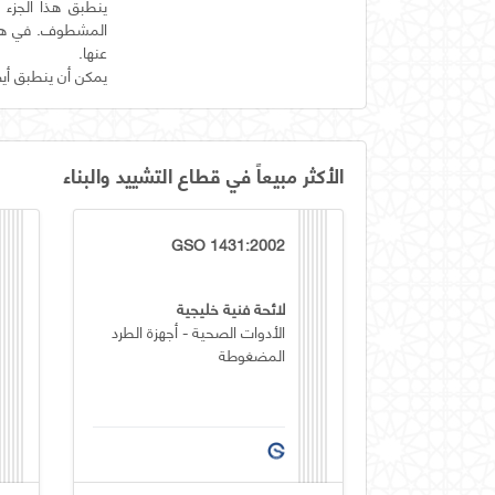
المشطوف. في هذه 
يمكن أن ينطبق أيضً
الأكثر مبيعاً في قطاع التشييد والبناء
GSO 1431:2002
لائحة فنية خليجية
الأدوات الصحية - أجهزة الطرد
المضغوطة