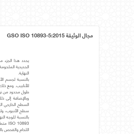
مجال الوثيقة GSO ISO 10893-5:2015
الحديدية الملحوم
بالنسبة لجسم ال
للأنابيب. ومع ذل
السطح الخارجي الت
بالنسبة للوجه ال
10893