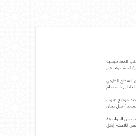
نابيب الصلب المغناطيسية
ائي/ المشطوف في
 السطح الخارجي
لداخلي باستخدام
ISO 10893، حسب الاقتضاء، لتحديد موضع عيوب
لصوتية) قبل دهان
جزء من المواصفة
فحص اللاحقة (مثل