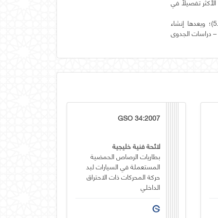
الأكثر تفصيلاً في
يوضح الشكل 1 بنية هذا التقرير، حيث يوصى بتسلسل تلخيص الدوافع الأكثر سهولة (انظر البند5)؛ ويعدها إنشاء
 – دراسات الجدوى
GSO 34:2007
لائحة فنية خليجية
بطاريات الرصاص الحمضية
المستعملة في السيارات لبد
حركة المحركات ذات الاحتراق
الداخلي