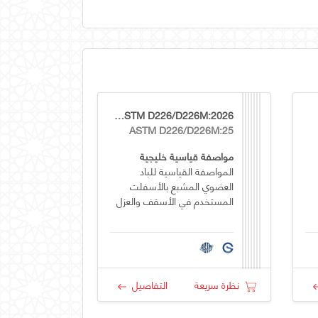
GSO ASTM D226/D226M:2026
ASTM D226/D226M:25
مواصفة قياسية خليجية
المواصفة القياسية للباد
العضوي المشبع بالأسفلت
المستخدم في الأسقف والعزل
نظرة سريعة
التفاصيل