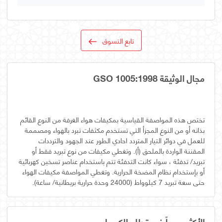
تابع التسوق
مجال الوثيقة GSO 1005:1998
تختص هذه المواصفة القياسية بمكيفات هواء الغرفة من النوع القائم
بذاته أو من النوع المجزأ التي تستخدم مكثفات تبرد بالهواء ومصممة
للعمل في دوائر التيار المتردد احادي الطور عند الجهود والترددات
المقننة الواردة بالملحق (أ). وتغطي مكيفات من نوع تبريد فقط أو
تبريد/ تدفئة ، سواء كانت التدفئة تتم باستخدام عناصر تسخين كهربائية
أو بإستخدام نظام المضخة الحرارية. وتغطي المواصفة مكيفات الهواء
حتى سعة تبريد 7 كيلوواط (24000 وحدة حرارية بريطانية/ ساعة).
الأكثر مبيعاً في قطاع الكهرباء