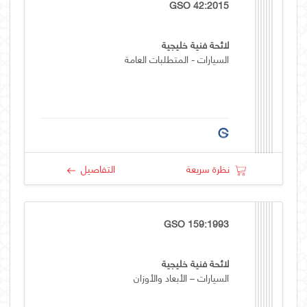
GSO 42:2015
لائحة فنية خليجية
السيارات - المتطلبات العامة
نظرة سريعة
التفاصيل
GSO 159:1993
لائحة فنية خليجية
السيارات – الأبعاد والأوزان