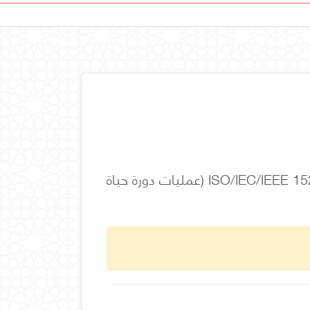
هندسة النظم والبرمجيات – إدارة دورة الحياة – الجزء 2: إرشادات لتطبيق ISO/IEC/IEEE 15288 (عمليات دورة حياة