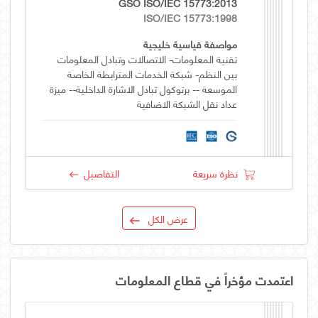
GSO ISO/IEC 15773:2013
ISO/IEC 15773:1998
مواصفة قياسية خليجية
تقنية المعلومات- الاتصالات وتبادل المعلومات
بين النظم- شبكة الخدمات المترابطة الخاصة
الموسعة -- برتوكول تبادل الاشارة الداخلية-- ميزة
عداد نقل الشبكة الاضافية
نظرة سريعة
التفاصيل
عرض الكل
اعتمدت مؤخراً في قطاع المعلومات