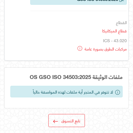
القطاع
قطاع الميكانيكا
ICS - 43.020
مركبات الطرق بصورة عامة
ملفات الوثيقة OS GSO ISO 34503:2025
لا تتوفر في المتجر أية ملفات لهذه المواصفة حالياً
تابع التسوق