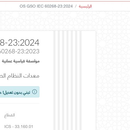
الرئيسية
OS GSO IEC 60268-23:2024
8-23:2024
60268-23:2023
مواصفة قياسية عمانية
معدات النظام الصوتي - الجزء 23 : التلفزيونات
تبني بدون تعديل!
هذ
القطاع
ICS - 33.160.01