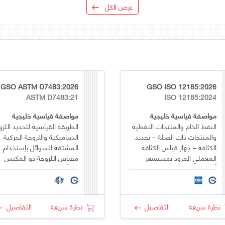
عرض الكل
GSO ASTM D7483:2026
GSO ISO 12185:2026
ASTM D7483:21
ISO 12185:2024
مواصفة قياسية خليجية
مواصفة قياسية خليجية
النفط الخام والمنتجات النفطية
الطريقة القياسية لتحديد اللزو
والمنتجات ذات الصلة – تحديد
الديناميكية واللزوجة الحركية
الكثافة – جهاز قياس الكثافة
المشتقة للسوائل بإستخدام
المعملي المزود بمستشعر
مقياس اللزوجة ذو المكبس
أنبوبي على شكل حرف U
المتأرجح
متذبذب
نظرة سريعة
التفاصيل
نظرة سريعة
التفاصيل