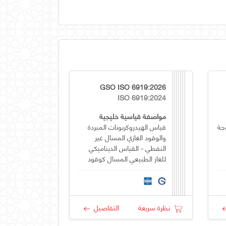
GSO ISO 6919:2026
ISO 6919:2024
مواصفة قياسية خليجية
جة
قياس الهيدروكربونات المبردة
والوقود الغازي المسال غير
النفطي - القياس الديناميكي
للغاز الطبيعي المسال كوقود
بحري - التزويد بالوقود من
شاحنة إلى سفينة (TTS)
نظرة سريعة
التفاصيل