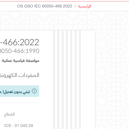
الرئيسية
OS GSO IEC 60050-466:2022
-466:2022
0050-466:1990
مواصفة قياسية عمانية
المفردات الكهروتقنية الدولية (IEV) - 
تبني بدون تعديل!
هذ
القطاع
ICS - 01.040.29