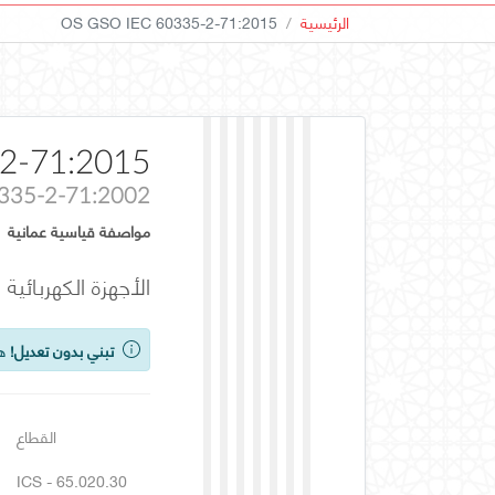
الرئيسية
OS GSO IEC 60335-2-71:2015
2-71:2015
0335-2-71:2002
مواصفة قياسية عمانية
الأجهزة الكهربائية المنزلية وماشابه
تبني بدون تعديل!
هذ
القطاع
ICS - 65.020.30