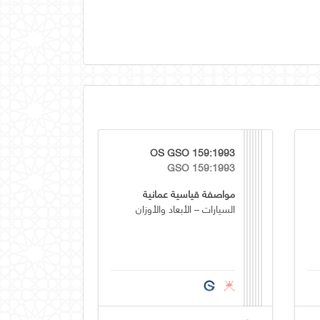
OS GSO 159:1993
GSO 159:1993
مواصفة قياسية عمانية
السيارات – الأبعاد والأوزان