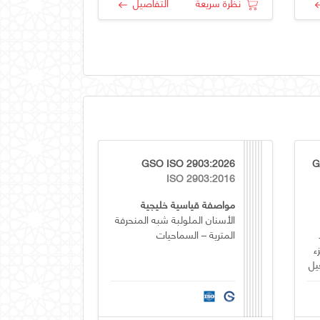
نظرة سريعة
التفاصيل
GSO ISO 2903:2026
G
ISO 2903:2016
مواصفة قياسية خليجية
الأسنان الملولبة شبه المنحرفة
المترية – السماحيات
ء