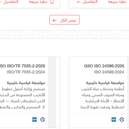
نظرة سريعة
التفاصيل
نظرة سريعة
التفاصيل
عرض الكل
SO ISO/TR 7035-2:2026
GSO ISO 24596:2026
ISO/TR 7035-2:2024
ISO 24596:2024
مواصفة قياسية خليجية
مواصفة قياسية خليجية
أنظمة وخدمات مياه الشرب
تصميم وإدارة أصول خطوط
ومياه الصرف الصحي ومياه
الأنابيب المصنوعة من الحديد
الأمطار – الأدلة الارشادية
اللدن لتطبيقات المياه — الجز
لتخطيط وتنفيذ تقوية البنية
2: التصميم والتركيب والتشغيل
التحتية لأنظمة المياه ومياه
الصرف الصحي