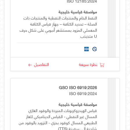
ISO 12185:2024
مواصفة قياسية خليجية
النفط الخام والمنتجات النفطية والمنتجات ذات
الصلة – تحديد الكثافة – جهاز قياس الكثافة
المعملي المزود بمستشعر أنبوبي على شكل حرف
U متذبذب
نظرة سريعة
التفاصيل
GSO ISO 6919:2026
ISO 6919:2024
مواصفة قياسية خليجية
قياس الهيدروكربونات المبردة والوقود الغازي
المسال غير النفطي - القياس الديناميكي للغاز
الطبيعي المسال كوقود بحري - التزويد بالوقود من
شاحنة إلى سفينة (TTS)